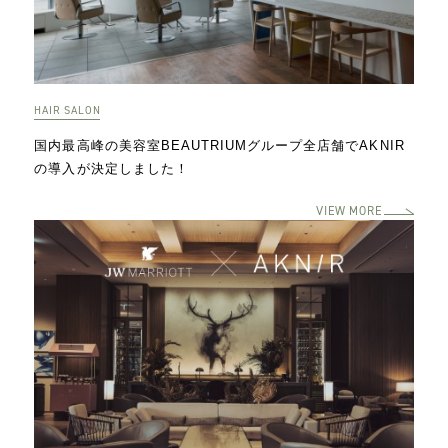
2025.05.07
通信障害復旧のお知らせとお詫び
2025.04.24
HAIR SALON
トラベルセット【ローズ×サンダルウッド】が登場しま
した
国内最高峰の美容室
BEAUTRIUMグループ全店舗でAKNIR
の導入が決定しました！
2025.04.24
新商品発売開始のお知らせ
VIEW MORE
2025.04.18
ゴールデンウィーク休業のお知らせ
2025.03.27
AKNIRから第二弾オーラルケアシリーズ発売開始
2024.12.27
AKNIRが神奈川県横浜市、長野県大町市にて ふるさと
納税返礼品に出品開始しました
2024.12.20