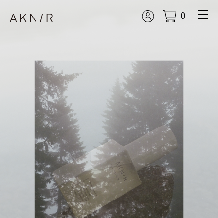
0
m
enu
展開
ボタ
ン