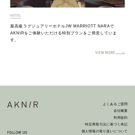
年末年始休業のお知らせ
HOTEL
2024.11.21
最高級ラグジュアリーホテルJW MARRIOTT NARAで
『薬用ヘアスカルプセラム』専用スポイトについて
AKNIRをご体験いただける特別プランをご用意していま
2024.11.02
す。
/r Limted store が期間限定でオープンします
VIEW MORE
2024.07.19
ヘアケアトラベルセット発売開始のお知らせ
2024.05.20
累計100万本突破記念インスタグラムキャンペーンのお
知らせ
2024.05.19
よくあるご質問
薬用ヘアシャンプー&トリートメント詰め替えパッケー
会社概要
ジリニューアルのお知らせ
利用規約
特定商取引法に基づく表記
2024.04.28
個人情報の取り扱いについて
FOLLOW US
ゴールデンウィーク休業のお知らせ