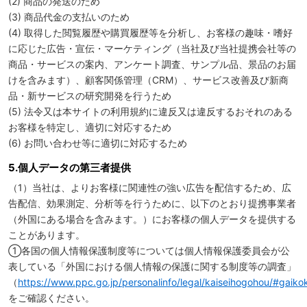
(2) 商品の発送のため
(3) 商品代金の支払いのため
(4) 取得した閲覧履歴や購買履歴等を分析し、お客様の趣味・嗜好
に応じた広告・宣伝・マーケティング（当社及び当社提携会社等の
商品・サービスの案内、アンケート調査、サンプル品、景品のお届
けを含みます）、顧客関係管理（CRM）、サービス改善及び新商
品・新サービスの研究開発を行うため
(5) 法令又は本サイトの利用規約に違反又は違反するおそれのある
お客様を特定し、適切に対応するため
(6) お問い合わせ等に適切に対応するため
5.個人データの第三者提供
（1）当社は、よりお客様に関連性の強い広告を配信するため、広
告配信、効果測定、分析等を行うために、以下のとおり提携事業者
（外国にある場合を含みます。）にお客様の個人データを提供する
ことがあります。
➀各国の個人情報保護制度等については個人情報保護委員会が公
表している「外国における個人情報の保護に関する制度等の調査」
（
https://www.ppc.go.jp/personalinfo/legal/kaiseihogohou/#gaiko
をご確認ください。