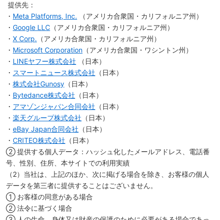
提供先：
・
Meta Platforms, Inc.
（アメリカ合衆国・カリフォルニア州）
・
Google LLC
（アメリカ合衆国・カリフォルニア州）
・
X Corp.
（アメリカ合衆国・カリフォルニア州）
・
Microsoft Corporation
（アメリカ合衆国・ワシントン州）
・
LINEヤフー株式会社
（日本）
・
スマートニュース株式会社
（日本）
・
株式会社Gunosy
（日本）
・
Bytedance株式会社
（日本）
・
アマゾンジャパン合同会社
（日本）
・
楽天グループ株式会社
（日本）
・
eBay Japan合同会社
（日本）
・
CRITEO株式会社
（日本）
② 提供する個人データ：ハッシュ化したメールアドレス、電話番
号、性別、住所、本サイトでの利用実績
（2）当社は、上記のほか、次に掲げる場合を除き、お客様の個人
データを第三者に提供することはございません。
① お客様の同意がある場合
② 法令に基づく場合
③ 人の生命、身体又は財産の保護のために必要がある場合であっ