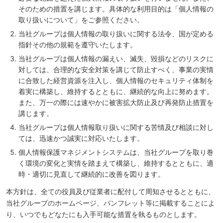
そのための措置を講じます。具体的な利用目的は「個人情報の
取り扱いについて」をご参照ください。
当社グループは個人情報の取り扱いに関する法令、国が定める
指針その他の規範を遵守いたします。
当社グループは個人情報の漏えい、滅失、毀損などのリスクに
対しては、合理的な安全対策を講じて防止すべく、事業の実情
に合致した経営資源を注入し、個人情報のセキュリティ体制を
着実に構築し、維持するとともに、継続的な向上に努めます。
また、万一の際には速やかに被害拡大防止及び再発防止措置を
講じます。
当社グループは個人情報取り扱いに関する苦情及び相談に対し
ては、迅速かつ誠実に対応いたします。
個人情報保護マネジメントシステムは、当社グループを取り巻
く環境の変化と実情を踏まえて構築し、維持するとともに、適
時・適切に見直して継続的に改善を図ります。
本方針は、全ての役員及び従業者に配付して周知させるとともに、
当社グループのホームページ、パンフレット等に掲載することによ
り、いつでもどなたにも入手可能な措置を執るものとします。