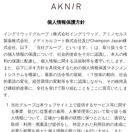
個人情報保護方針
イングリウッドグループ（株式会社イングリウッド、アミノセルス
製薬株式会社、メディカルコート株式会社及びChampion Japan株
式会社。以下、「当社グループ」といいます。）は、取り扱う全て
の個人情報の保護について、社会的使命を十分に認識し、本人の権
利の保護に配慮し、個人情報に関する法規制等を遵守いたします。
また、以下に示す方針を具現化するための個人情報保護マネジメン
トシステムを構築し、最新の法令等の規範、ＩＴ技術の動向、社会
的要請の変化、経営環境の変動等を常に認識しながら、その維持及
び継続的改善に、全社を挙げて取り組むことをここに宣言いたしま
す。
当社グループは本ウェブサイト上で提供するサービス等に関す
る事業、並びに従業者の雇用、人事管理等において取り扱う個
人情報について、正確かつ最新の状態に保つとともに、適切な
取得・利用・廃棄及び提供をし、特定された利用目的の達成に
必要な範囲を超えた個人情報の取り扱いを行いません。また、